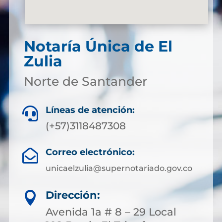
Notaría Única de El
Zulia
Norte de Santander
Líneas de atención:

(+57)3118487308
Correo electrónico:

unicaelzulia@supernotariado.gov.co
Dirección:

Avenida 1a # 8 – 29 Local