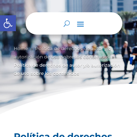
Abrir barra de herramientas
Home
Política de derechos de autor y/
o
9
autorización de uso sobre los contenidos
9
Política de derechos de autor y/o autorización
de uso sobre los contenidos
Política de derechos