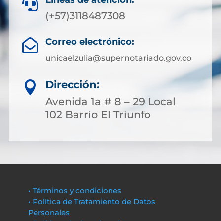
Líneas de atención:

(+57)3118487308
Correo electrónico:

unicaelzulia@supernotariado.gov.co
Dirección:

Avenida 1a # 8 – 29 Local
102 Barrio El Triunfo
• Términos y condiciones
• Política de Tratamiento de Datos
Personales