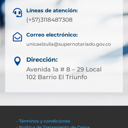
Líneas de atención:

(+57)3118487308
Correo electrónico:

unicaelzulia@supernotariado.gov.co
Dirección:

Avenida 1a # 8 – 29 Local
102 Barrio El Triunfo
• Términos y condiciones
• Política de Tratamiento de Datos