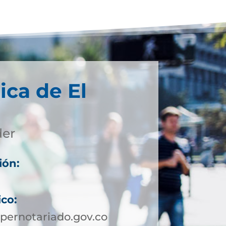
ica de El
der
ión:
ico:
pernotariado.gov.co