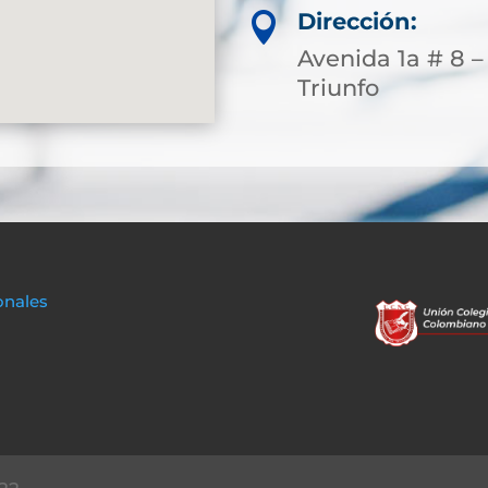
Dirección:

Avenida 1a # 8 –
Triunfo
onales