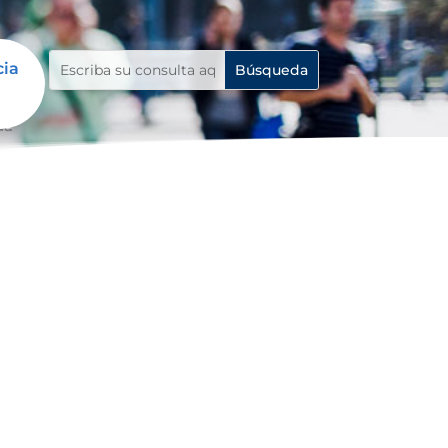
cia
da