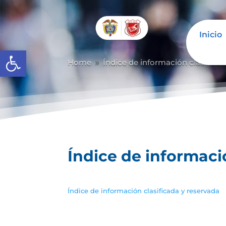
Inicio
Abrir barra de herramientas
Home
Índice de información clasificad
9
Índice de informaci
Índice de información clasificada y reservada