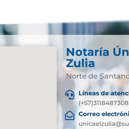
Notaría Ún
Zulia
Norte de Santan
Líneas de atenc

(+57)3118487308
Correo electrón

unicaelzulia@su