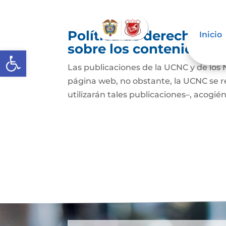
Política de derechos de
Inicio
sobre los contenidos
Abrir barra de herramientas
Las publicaciones de la UCNC y de los 
página web, no obstante, la UCNC se r
utilizarán tales publicaciones–, acogién