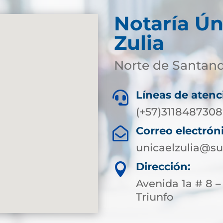
Notaría Ún
Zulia
Norte de Santan
Líneas de atenc

(+57)3118487308
Correo electrón

unicaelzulia@su
Dirección:

Avenida 1a # 8 –
Triunfo