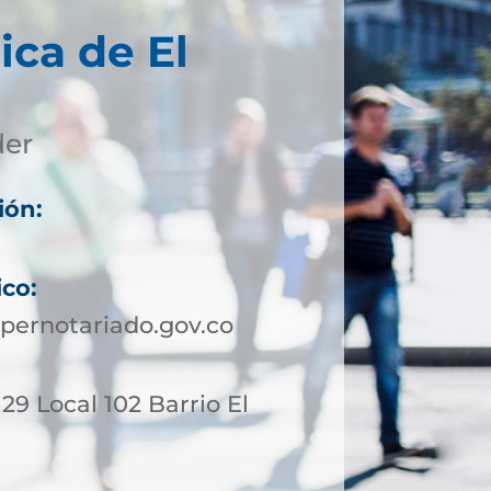
ica de El
der
ión:
ico:
pernotariado.gov.co
 29 Local 102 Barrio El