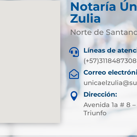
Notaría Ún
Zulia
Norte de Santan
Líneas de atenc

(+57)3118487308
Correo electrón

unicaelzulia@su
Dirección:

Avenida 1a # 8 –
Triunfo