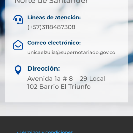
Norte de Santander
Líneas de atención:

(+57)3118487308
Correo electrónico:

unicaelzulia@supernotariado.gov.co
Dirección:

Avenida 1a # 8 – 29 Local
102 Barrio El Triunfo
• Términos y condiciones