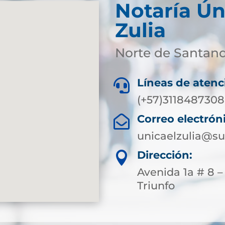
Notaría Ún
Zulia
Norte de Santan
Líneas de atenc

(+57)3118487308
Correo electrón

unicaelzulia@su
Dirección:

Avenida 1a # 8 –
Triunfo