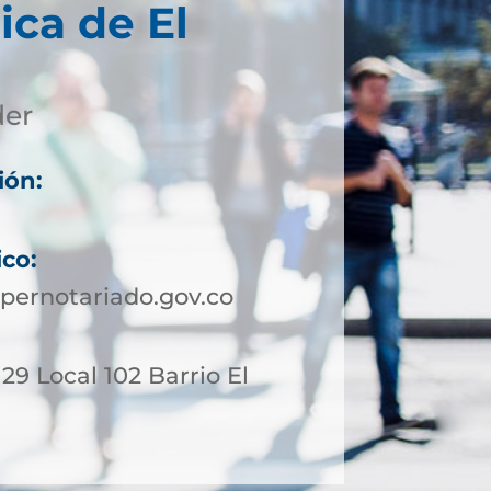
ica de El
der
ión:
ico:
pernotariado.gov.co
 29 Local 102 Barrio El