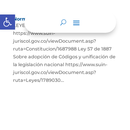
Abrir barra de herramientas
Normatividad
LEYES: Constitución Política de Colombia.
https://www.suin-
juriscol.gov.co/viewDocument.asp?
ruta=Constitucion/1687988 Ley 57 de 1887
Sobre adopción de Códigos y unificación de
la legislación nacional https://www.suin-
juriscol.gov.co/viewDocument.asp?
ruta=Leyes/1789030...