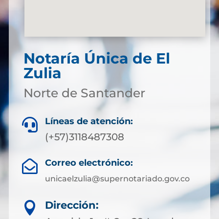
Notaría Única de El
Zulia
Norte de Santander
Líneas de atención:

(+57)3118487308
Correo electrónico:

unicaelzulia@supernotariado.gov.co
Dirección:
